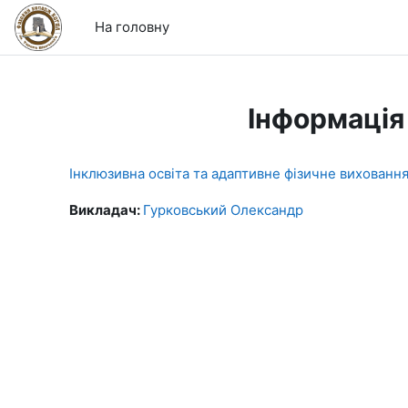
Перейти до головного вмісту
На головну
Інформація
Інклюзивна освіта та адаптивне фізичне вихованн
Викладач:
Гурковський Олександр