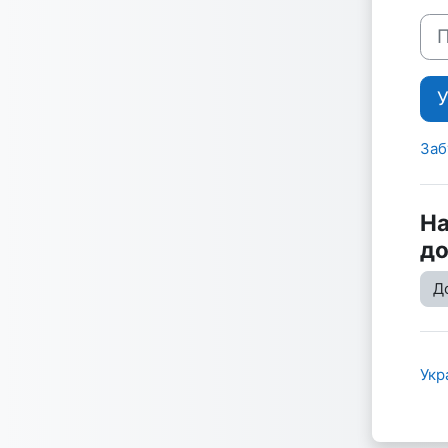
Пар
У
Заб
На
до
До
Укра