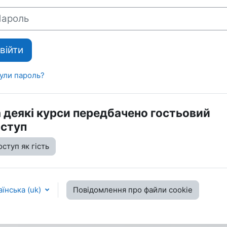
оль
війти
ули пароль?
 деякі курси передбачено гостьовий
ступ
ступ як гість
їнська ‎(uk)‎
Повідомлення про файли cookie