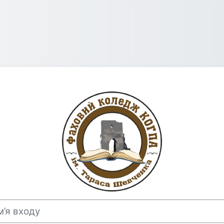
Увійти до E-l
 входу